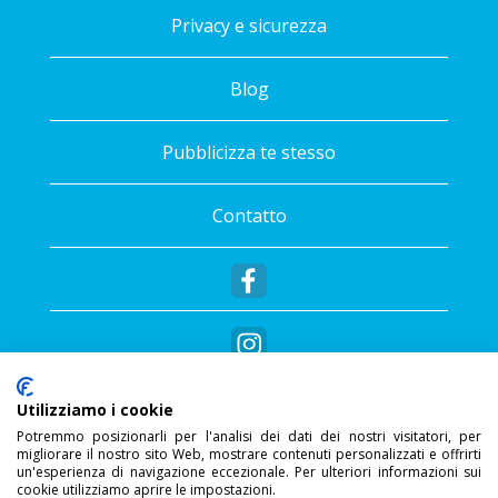
Privacy e sicurezza
Blog
Pubblicizza te stesso
Contatto
Utilizziamo i cookie
Potremmo posizionarli per l'analisi dei dati dei nostri visitatori, per
migliorare il nostro sito Web, mostrare contenuti personalizzati e offrirti
®
Copyright © 2026 - Sportalis
- Tutti i diritti
un'esperienza di navigazione eccezionale. Per ulteriori informazioni sui
cookie utilizziamo aprire le impostazioni.