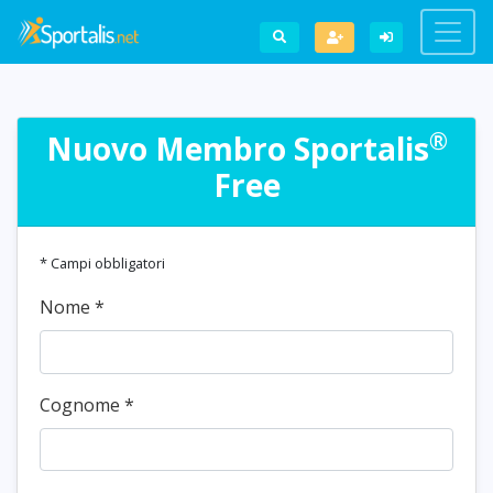
®
Nuovo Membro Sportalis
Free
* Campi obbligatori
Nome
*
Cognome
*