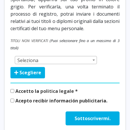
grigio. Per verificarla, una volta terminato il
processo di registro, potrai inviare i documenti
relativi ai tuoi titoli o diplomi originali dalla sezioni
certificati del tuo menu personale.
TITOLI NON VERIFICATI
(Puoi selezionare fino a un massimo di 3
titoli)
Formazione Sportalis<sup>®</sup>
Seleziona
Scegliere
Accetto la
politica legale
*
Acepto recibir información publicitaria.
Sottoscrivermi.