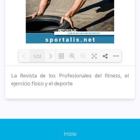
1/22
La Revista de los Profesionales del fitness, el
Loading PDF 45% ...
ejercicio físico y el deporte
Inizio