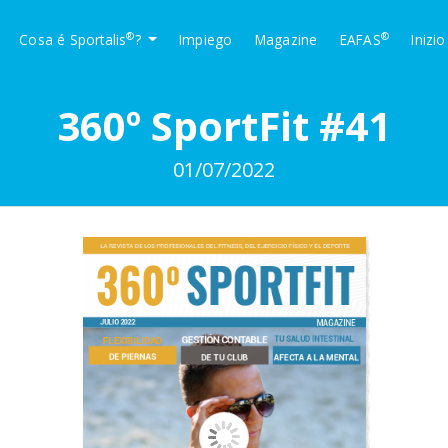
®
®
Cosa é Sportalis
?
Impiego
Magazine
EAFAS
Inizi
360º SportFit #41
01/07/2022