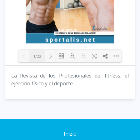
1/22
La Revista de los Profesionales del fitness, el
Loading PDF 31% ...
ejercicio físico y el deporte
Inizio