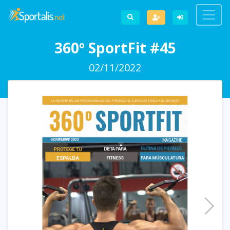
360º SportFit #45
02/11/2022