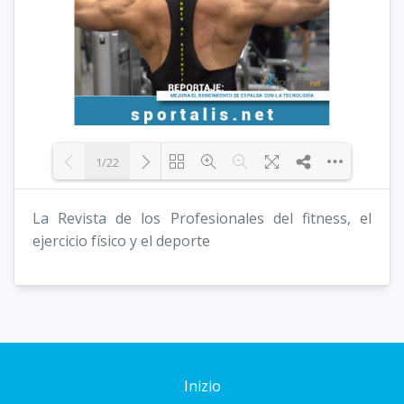
1/22
La Revista de los Profesionales del fitness, el
Loading PDF 18% ...
ejercicio físico y el deporte
Inizio